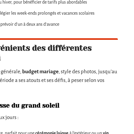
hiver, pour bénéficier de tarifs plus abordables
ilégier les week-ends prolongés et vacances scolaires
 prévoir d’un à deux ans d’avance
énients des différentes
i
 générale,
budget mariage
, style des photos, jusqu’au
iode a ses atouts et ses défis, à peser selon vos
sse du grand soleil
x jours :
te, parfait pour une
cérémonie laïque
à l’extérieur ou un
vin