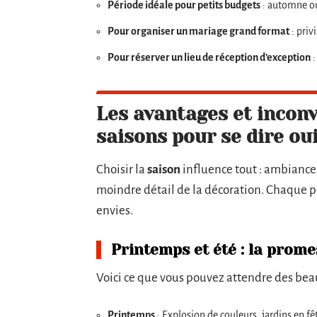
Période idéale pour petits budgets
: automne ou 
Pour organiser un mariage grand format
: priv
Pour réserver un lieu de réception d’exception
:
Les avantages et inconv
saisons pour se dire ou
Choisir la
saison
influence tout : ambiance
moindre détail de la décoration. Chaque pér
envies.
Printemps et été : la prome
Voici ce que vous pouvez attendre des beau
Printemps
: Explosion de couleurs, jardins en fê