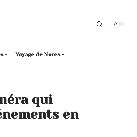
es
Voyage de Noces
méra qui
énements en