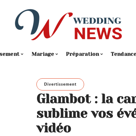
ssement
Mariage
Préparation
Tendanc
Divertissement
Glambot : la ca
sublime vos év
vidéo