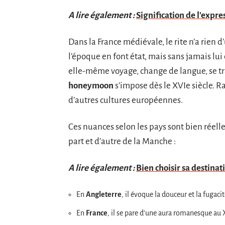
A lire également :
Signification de l'expres
Dans la France médiévale, le rite n’a rien 
l’époque en font état, mais sans jamais lui c
elle-même voyage, change de langue, se tr
honeymoon
s’impose dès le XVIe siècle. Ra
d’autres cultures européennes.
Ces nuances selon les pays sont bien réel
part et d’autre de la Manche :
A lire également :
Bien choisir sa destina
En
Angleterre
, il évoque la douceur et la fugaci
En
France
, il se pare d’une aura romanesque au X