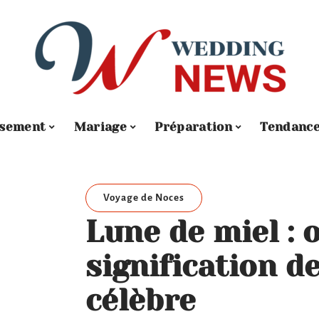
ssement
Mariage
Préparation
Tendanc
Voyage de Noces
Lune de miel : o
signification d
célèbre