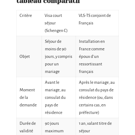
tableau comparatif
Critère
Visa court
VLS-TS conjoint de
séjour
Français
(Schengen C)
Séjour de
Installation en
moins de 90
France comme
Objet
jours, y compris
époux d’un
pour un
ressortissant
mariage
français
Avant le
Après le mariage, au
Moment
mariage, au
consulat du pays de
de la
consulat du
résidence (ou, dans
demande
pays de
certains cas, en
résidence
préfecture)
Durée de
90 jours
1 an, valant titre de
validité
maximum
séjour