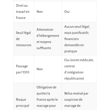
Droit au
travail en
Non
Oui
France
Aucun seuil légal,
Attestation
Seuil légal
mais justificatifs
d’hébergement
de
financiers
et moyens
ressources
demandés en
suffisants
pratique
Oui (visite médicale,
Passage
contrat
Non
par l’OFII
d’intégration
républicaine)
Obligation de
quitter la
Refus motivé par
Risque
France après le
suspicion de
principal
mariage pour
mariage de